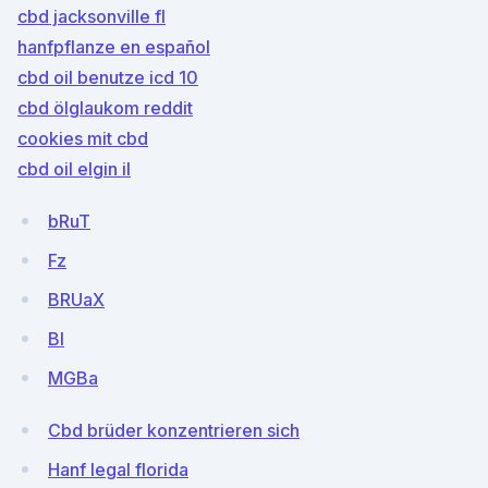
cbd jacksonville fl
hanfpflanze en español
cbd oil benutze icd 10
cbd ölglaukom reddit
cookies mit cbd
cbd oil elgin il
bRuT
Fz
BRUaX
BI
MGBa
Cbd brüder konzentrieren sich
Hanf legal florida