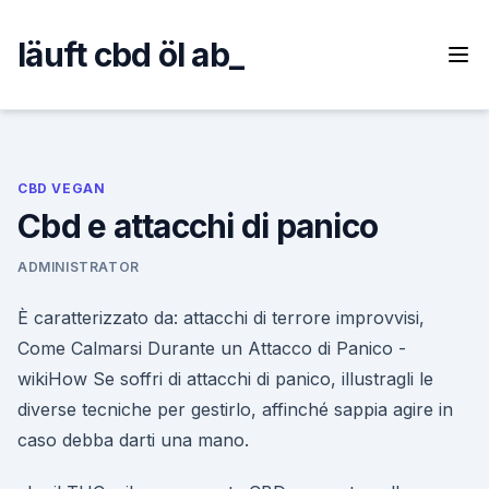
Skip
to
läuft cbd öl ab_
content
CBD VEGAN
Cbd e attacchi di panico
ADMINISTRATOR
È caratterizzato da: attacchi di terrore improvvisi,
Come Calmarsi Durante un Attacco di Panico -
wikiHow Se soffri di attacchi di panico, illustragli le
diverse tecniche per gestirlo, affinché sappia agire in
caso debba darti una mano.