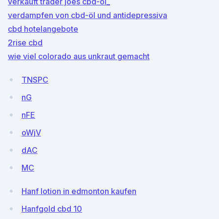
verkauft trader joes cbd-öl_
verdampfen von cbd-öl und antidepressiva
cbd hotelangebote
2rise cbd
wie viel colorado aus unkraut gemacht
TNSPC
nG
nFE
oWjV
dAC
MC
Hanf lotion in edmonton kaufen
Hanfgold cbd 10