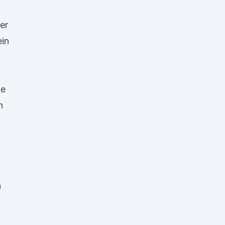
er
ein
ie
n
n