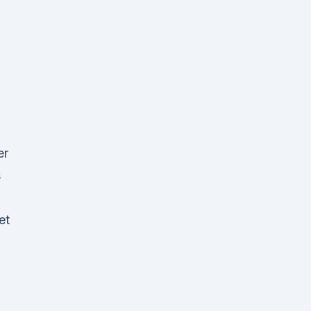
er
s
et