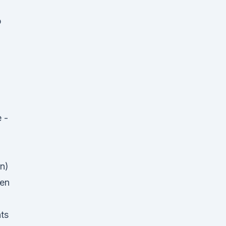
p
e -
n)
men
hts