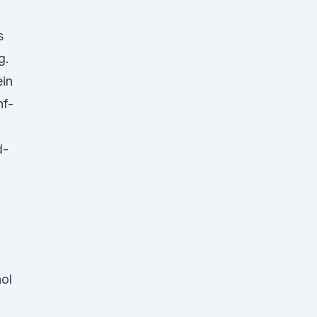
s
g.
ein
nf-
d-
ol