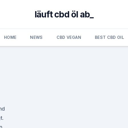
läuft cbd öl ab_
HOME
NEWS
CBD VEGAN
BEST CBD OIL
und
t.
n