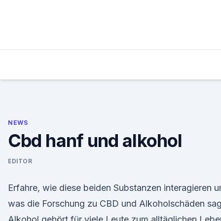
Skip
to
content
NEWS
Cbd hanf und alkohol
EDITOR
Erfahre, wie diese beiden Substanzen interagieren 
was die Forschung zu CBD und Alkoholschäden sag
Alkohol gehört für viele Leute zum alltäglichen Lebe